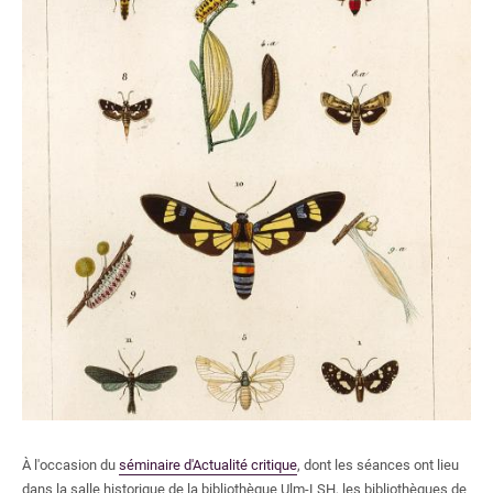
Centre documentaire du CAPHÉS
Bibliothèque de l'Institut des textes et manuscrits modernes
Bibliothèque de mathématiques et informatique
Bibliothèque des Sciences expérimentales
Bibliothèque de l'agrégation physique et chimie
Bibliothèque de physique théorique
Formations
Ressources électroniques
S'inscrire, se réinscrire
Nous soutenir
À l'occasion du
séminaire d'Actualité critique
, dont les séances ont lieu
dans la salle historique de la bibliothèque Ulm-LSH, les bibliothèques de