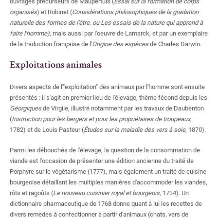
ouvrages précurseurs de Maupertuis (
Essai sur la formation de corps
organisés
) et Robinet (
Considérations philosophiques de la gradation
naturelle des formes de l'être, ou Les essais de la nature qui apprend à
faire l'homme)
, mais aussi par l'oeuvre de Lamarck, et par un exemplaire
de la traduction française de l'
Origine des espèces
de Charles Darwin.
Exploitations animales
Divers aspects de l'"exploitation" des animaux par l'homme sont ensuite
présentés
: il s'agit en premier lieu de l'élevage, thème fécond depuis les
Géorgiques
de Virgile, illustré notamment par les travaux de Daubenton
(
Instruction pour les bergers et pour les propriétaires de troupeaux
,
1782) et de Louis Pasteur (
Études sur la maladie des vers à soie
, 1870).
Parmi les débouchés de l'élevage, la question de la consommation de
viande est l'occasion de présenter une édition ancienne du traité de
Porphyre sur le végétarisme (1777), mais également un traité de cuisine
bourgeoise détaillant les multiples manières d'accommoder les viandes,
rôts et ragoûts (
Le nouveau cuisinier royal et bourgeois
, 1734). Un
dictionnaire pharmaceutique de 1768 donne quant à lui les recettes de
divers remèdes à confectionner à partir d'animaux (chats, vers de