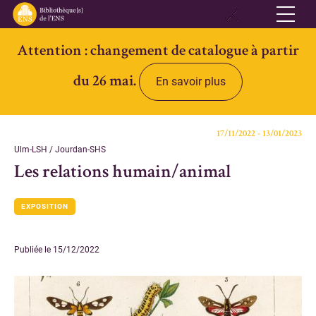
Attention : changement de catalogue à partir
Réseau
du 26 mai.
En savoir plus
Qui sommes-nous
Informations pratiques
17/11/2022 - 13/01/2023
Contacts
Ulm-LSH / Jourdan-SHS
Les relations humain/animal
Accès ouvert
EXPOSITION
Bibliothèques
Bibliothèque des Lettres et Sciences humaines et sociales Ulm-
Publiée le 15/12/2022
Jourdan
Bibliothèque des Archives Husserl
Bibliothèque d'archéologie