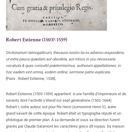
Robert Estienne (1503?-1559)
Dictionarium latinogallicum, thesauro nostro ita ex adverso respondens,
ut extra pauca quædam aut obsoleta, aut minus in usu necessaria
vocabula & quas consultò prætermisimus, authorum appellationes, in
hoc eadem sint omnia, eodem ordine, sermone patrio explicata.
[Paris : Robert Estienne, 1538].
Robert Estienne (1503-1559) appartient à une famille d’imprimeurs et de
savants dont l’activité s’étend sur sept générations (1502-1664).
Robert
I, notre auteur, eut pour fils Henri (surnommé Henri II), autre
grand savant de cette époque. Robert était un typographe réputé et un
philologue de premier plan. À sa demande et sous sa direction furent
gravés par Claude Garamont les caractères grecs dit royaux. Sa maison