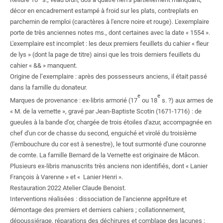
décor en encadrement estampé à froid sur les plats, contreplats en
parchemin de remploi (caractères à l'encre noire et rouge). L'exemplaire
porte de très anciennes notes ms., dont certaines avec la date «
1554
».
L'exemplaire est incomplet
: les deux premiers feuillets du cahier «
fleur
de lys
» (dont la page de titre) ainsi que les trois derniers feuillets du
cahier «
&&
» manquent.
Origine de l’exemplaire
: après des possesseurs anciens, il était passé
dans la famille du donateur.
e
e
Marques de provenance
: ex-libris armorié (17
ou 18
s.
?) aux armes de
«
M. de la vernette
», gravé par Jean-Baptiste Scotin (1671-1716)
: de
gueules à la bande d'or, chargée de trois étoiles d'azur, accompagnée en
chef d'un cor de chasse du second, enguiché et virolé du troisième
(l'embouchure du cor est à senestre), le tout surmonté d'une couronne
de comte. La famille Bernard de la Vernette est originaire de Mâcon.
Plusieurs ex-libris manuscrits très anciens non identifiés, dont «
Lanier
François à Varenne
» et «
Lanier Henri
».
Restauration 2022 Atelier Claude Benoist.
Interventions réalisées
: dissociation de l'ancienne apprêture et
démontage des premiers et derniers cahiers
; collationnement,
dépoussiérage, réparations des déchirures et comblage des lacunes
;