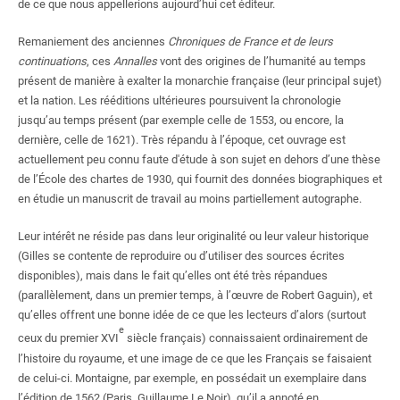
de ce que nous appellerions aujourd’hui cet éditeur.
Remaniement des anciennes
Chroniques de France et de leurs
continuations
, ces
Annalles
vont des origines de l’humanité au temps
présent de manière à exalter la monarchie française (leur principal sujet)
et la nation. Les rééditions ultérieures poursuivent la chronologie
jusqu’au temps présent (par exemple celle de 1553, ou encore, la
dernière, celle de 1621). Très répandu à l’époque, cet ouvrage est
actuellement peu connu faute d'étude à son sujet en dehors d’une thèse
de l’École des chartes de 1930, qui fournit des données biographiques et
en étudie un manuscrit de travail au moins partiellement autographe.
Leur intérêt ne réside pas dans leur originalité ou leur valeur historique
(Gilles se contente de reproduire ou d’utiliser des sources écrites
disponibles), mais dans le fait qu’elles ont été très répandues
(parallèlement, dans un premier temps, à l’œuvre de Robert Gaguin), et
qu’elles offrent une bonne idée de ce que les lecteurs d’alors (surtout
e
ceux du premier XVI
siècle français) connaissaient ordinairement de
l’histoire du royaume, et une image de ce que les Français se faisaient
de celui-ci. Montaigne, par exemple, en possédait un exemplaire dans
l’édition de 1562 (Paris, Guillaume Le Noir), qu’il a annoté en