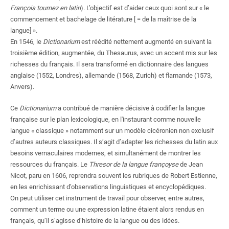
François tournez en latin
). L’objectif est d’aider ceux quoi sont sur «
le
commencement et bachelage de litérature [
=
de la maîtrise de la
langue]
».
En 1546, le
Dictionarium
est réédité nettement augmenté en suivant la
troisième édition, augmentée, du Thesaurus, avec un accent mis sur les
richesses du français. Il sera transformé en dictionnaire des langues
anglaise (1552, Londres), allemande (1568, Zurich) et flamande (1573,
Anvers).
Ce
Dictionarium
a contribué de manière décisive à codifier la langue
française sur le plan lexicologique, en l'instaurant comme nouvelle
langue «
classique
» notamment sur un modèle cicéronien non exclusif
d’autres auteurs classiques. Il s’agit d’adapter les richesses du latin aux
besoins vernaculaires modernes, et simultanément de montrer les
ressources du français. Le
Thresor de la langue françoyse
de Jean
Nicot, paru en 1606, reprendra souvent les rubriques de Robert Estienne,
en les enrichissant d’observations linguistiques et encyclopédiques.
On peut utiliser cet instrument de travail pour observer, entre autres,
comment un terme ou une expression latine étaient alors rendus en
français, qu’il s’agisse d’histoire de la langue ou des idées.