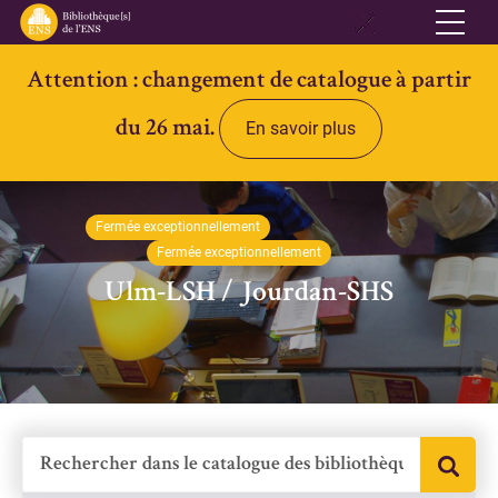
Attention : changement de catalogue à partir
Réseau
du 26 mai.
En savoir plus
Qui sommes-nous
Informations pratiques
Fermée exceptionnellement
Contacts
Fermée exceptionnellement
Accès ouvert
Ulm-LSH / Jourdan-SHS
Bibliothèques
Bibliothèque des Lettres et Sciences humaines et sociales Ulm-
Jourdan
Bibliothèque des Archives Husserl
Bibliothèque d'archéologie