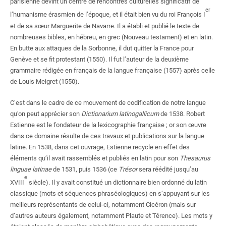
parisienne devint un centre de rencontres culturelles significatif de
er
l’humanisme érasmien de l’époque, et il était bien vu du roi François
I
et de sa sœur Marguerite de Navarre. Il a établi et publié le texte de
nombreuses bibles, en hébreu, en grec (Nouveau testament) et en latin.
En butte aux attaques de la Sorbonne, il dut quitter la France pour
Genève et se fit protestant (1550). Il fut l’auteur de la deuxième
grammaire rédigée en français de la langue française (1557) après celle
de Louis Meigret (1550).
C’est dans le cadre de ce mouvement de codification de notre langue
qu’on peut apprécier son
Dictionarium latinogallicum
de 1538. Robert
Estienne est le fondateur de la lexicographie française
; or son œuvre
dans ce domaine résulte de ces travaux et publications sur la langue
latine. En 1538, dans cet ouvrage, Estienne recycle en effet des
éléments qu’il avait rassemblés et publiés en latin pour son
Thesaurus
linguae latinae
de 1531, puis 1536 (ce
Trésor
sera réédité jusqu’au
e
XVIII
siècle). Il y avait constitué un dictionnaire bien ordonné du latin
classique (mots et séquences phraséologiques) en s’appuyant sur les
meilleurs représentants de celui-ci, notamment Cicéron (mais sur
d’autres auteurs également, notamment Plaute et Térence). Les mots y