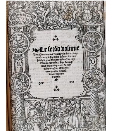
Réseaux et partenariats
Humanités numériques
Comité scientifique
Visites
Rapports d'activité
Recrutements en cours
Conditions d'accès
Ulm
Jourdan
Contacts
Collections
Collections en libre accès
Collections patrimoniales
Collections numérisées