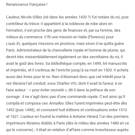
Préparer l'agrégation
Renaissance française
!
Travailler en groupe
Signaler un ouvrage introuvable
L’auteur, Nicole Gilles (né dans les années 1420
?) fut notaire du roi, puis
contrôleur du trésor. Il appartient à la noblesse de robe alors en
Scanner en libre-service
formation, il est proche des gens de finances et, par sa femme, des
milieux du commerce. Il fit une mission en Italie (Florence) pour
Nous soutenir
Louis
XI, quelques missions en province, mais sinon il ne quitta guère
Paris. Administrateur de la chancellerie royale et homme de plume, qui
devint très vraisemblablement également un des secrétaires du roi, il
avait le goût des livres. Sa bibliothèque compte, en 1499, 64 manuscrits
et imprimés, et il continua de l’enrichir jusqu’à sa mort en 1503. Il acheta
aussi des livres pour le roi. Rien d’étonnant donc que cet intérêt pour la
res literaria
l’ait conduit, sous Charles VIII, dont il avait la faveur, à se
faire auteur
: «
pour éviter oisiveté
», dit-il dans la préface de son
ouvrage
: il ne s’agit donc pas d’une commande royale. C’est ainsi qu’il
compila et composa ces
Annalles
. Elles furent imprimées peut-être dès
1492 (puis 1498), et connurent huit éditions et continuations entre 1510
et 1621. L’auteur en fournit la matière à Antoine Vérard, l’un des premiers
imprimeurs-libraires établis à Paris (dès le milieu des années 1480 en ce
qui le concerne)
; il était en relation d’affaire comme investisseur auprès