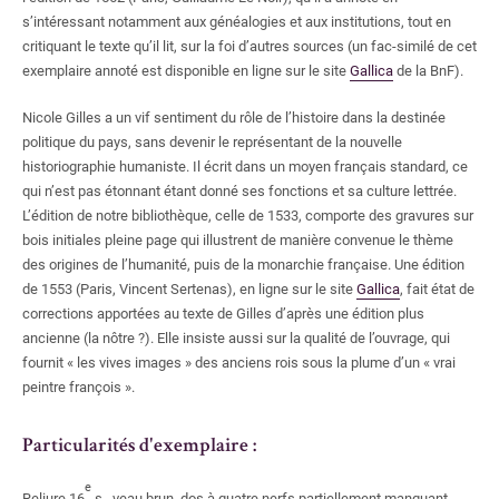
s’intéressant notamment aux généalogies et aux institutions, tout en
critiquant le texte qu’il lit, sur la foi d’autres sources (un fac-similé de cet
exemplaire annoté est disponible en ligne sur le site
Gallica
de la BnF).
Nicole Gilles a un vif sentiment du rôle de l’histoire dans la destinée
politique du pays, sans devenir le représentant de la nouvelle
historiographie humaniste. Il écrit dans un moyen français standard, ce
qui n’est pas étonnant étant donné ses fonctions et sa culture lettrée.
L’édition de notre bibliothèque, celle de 1533, comporte des gravures sur
bois initiales pleine page qui illustrent de manière convenue le thème
des origines de l’humanité, puis de la monarchie française. Une édition
de 1553 (Paris, Vincent Sertenas), en ligne sur le site
Gallica
, fait état de
corrections apportées au texte de Gilles d’après une édition plus
ancienne (la nôtre
?). Elle insiste aussi sur la qualité de l’ouvrage, qui
fournit «
les vives images
» des anciens rois sous la plume d’un «
vrai
peintre françois
».
Particularités d'exemplaire
:
e
Reliure 16
s., veau brun, dos à quatre nerfs partiellement manquant,