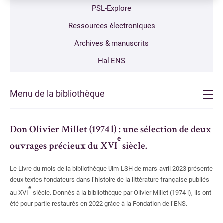
PSL-Explore
Centre documentaire du CAPHÉS
Ressources électroniques
Bibliothèque de l'Institut des textes et manuscrits modernes
Archives & manuscrits
Bibliothèque de mathématiques et informatique
Hal ENS
Bibliothèque des Sciences expérimentales
Menu de la bibliothèque
Bibliothèque de l'agrégation physique et chimie
Bibliothèque de physique théorique
Accueil
Don Olivier Millet (1974
l) : une sélection de deux
e
Formations
ouvrages précieux du XVI
siècle.
La bibliothèque
Ressources électroniques
Le Livre du mois de la bibliothèque Ulm-LSH de mars-avril 2023 présente
Présentation de la bibliothèque
deux textes fondateurs dans l’histoire de la littérature française publiés
S'inscrire, se réinscrire
Règlement intérieur
e
au XVI
siècle. Donnés à la bibliothèque par Olivier Millet (1974
l), ils ont
Organigramme
Nous soutenir
été pour partie restaurés en 2022 grâce à la Fondation de l’ENS.
Comité de suivi