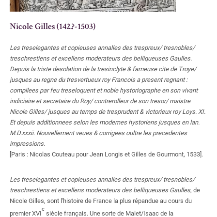
Ressources électroniques
Découvrir les collections
Nicole Gilles (142.?-1503)
Guides thématiques
Bibliographies
Les treselegantes et copieuses annalles des trespreux/ tresnobles/
treschrestiens et excellens moderateurs des belliqueuses Gaulles.
Depuis la triste desolation de la tresinclyte & fameuse cite de Troye/
Services
jusques au regne du tresvertueux roy Francois a present regnant :
compilees par feu treseloquent et noble hystoriographe en son vivant
Rechercher un document
indiciaire et secretaire du Roy/ contrerolleur de son tresor/ maistre
Plan de la bibliothèque
Nicole Gilles/ jusques au temps de tresprudent & victorieux roy Loys. XI.
Prêt et consultation
Et depuis additionnees selon les modernes hystoriens jusques en lan.
Compte lecteur
M.D.xxxii. Nouvellement veues & corrigees oultre les precedentes
Reproduire un document
impressions.
Wifi
[Paris
: Nicolas Couteau pour Jean Longis et Gilles de Gourmont, 1533].
Garder un document sur table
Suggestion d'achat et traitement accéléré d'un
Les treselegantes et copieuses annalles des trespreux/ tresnobles/
ouvrage
treschrestiens et excellens moderateurs des belliqueuses Gaulles
, de
Formation et appui à la recherche
Nicole Gilles, sont l'histoire de France la plus répandue au cours du
Réserves de cours
e
premier XVI
siècle français. Une sorte de Malet/Isaac de la