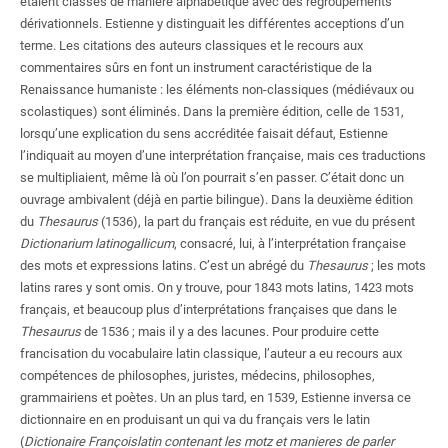
étaient classés de manière alphabétique avec des regroupements
dérivationnels. Estienne y distinguait les différentes acceptions d’un
terme. Les citations des auteurs classiques et le recours aux
commentaires sûrs en font un instrument caractéristique de la
Renaissance humaniste
: les éléments non-classiques (médiévaux ou
scolastiques) sont éliminés. Dans la première édition, celle de 1531,
lorsqu’une explication du sens accréditée faisait défaut, Estienne
l’indiquait au moyen d’une interprétation française, mais ces traductions
se multipliaient, même là où l’on pourrait s’en passer. C’était donc un
ouvrage ambivalent (déjà en partie bilingue). Dans la deuxième édition
du
Thesaurus
(1536), la part du français est réduite, en vue du présent
Dictionarium latinogallicum
, consacré, lui, à l’interprétation française
des mots et expressions latins. C’est un abrégé du
Thesaurus
; les mots
latins rares y sont omis. On y trouve, pour 1843 mots latins, 1423 mots
français, et beaucoup plus d’interprétations françaises que dans le
Thesaurus
de 1536 ; mais il y a des lacunes. Pour produire cette
francisation du vocabulaire latin classique, l’auteur a eu recours aux
compétences de philosophes, juristes, médecins, philosophes,
grammairiens et poètes. Un an plus tard, en 1539, Estienne inversa ce
dictionnaire en en produisant un qui va du français vers le latin
(
Dictionaire Françoislatin contenant les motz et manieres de parler