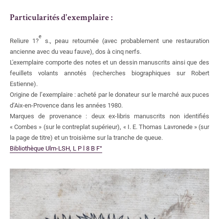
Particularités d'exemplaire :
e
Reliure 1?
s., peau retournée (avec probablement une restauration
ancienne avec du veau fauve), dos à cinq nerfs.
L'exemplaire comporte des notes et un dessin manuscrits ainsi que des
feuillets volants annotés (recherches biographiques sur Robert
Estienne).
Origine de l’exemplaire
: acheté par le donateur sur le marché aux puces
d’Aix-en-Provence dans les années 1980.
Marques de provenance
:
deux ex-libris manuscrits non identifiés
«
Combes
» (sur le contreplat supérieur), «
I. E. Thomas Lavronede
» (sur
la page de titre) et un troisième sur la tranche de queue.
Bibliothèque Ulm-LSH, L
P
l
8
B
F°