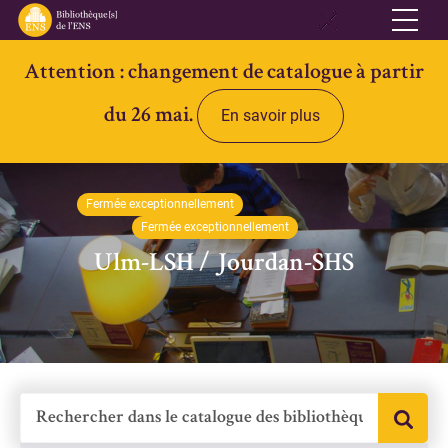
Attention : changement de catalogue à partir
Réseau
du 26 mai.
En savoir plus
Qui sommes-nous
Informations pratiques
Fermée exceptionnellement
Contacts
Fermée exceptionnellement
Accès ouvert
Ulm-LSH / Jourdan-SHS
Bibliothèques
Bibliothèque des Lettres et Sciences humaines et sociales Ulm-
Jourdan
Bibliothèque des Archives Husserl
Bibliothèque d'archéologie