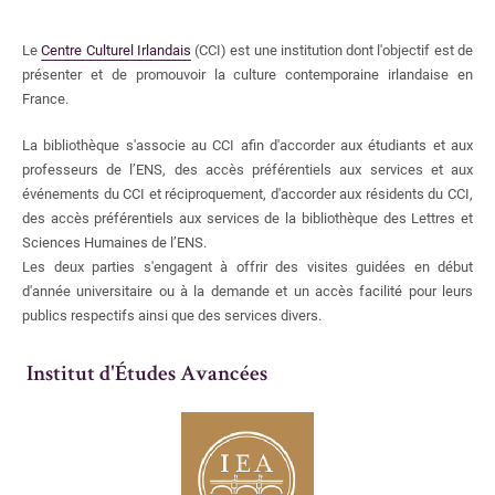
Réseaux et partenariats
Humanités numériques
Le
Centre Culturel Irlandais
(CCI) est une institution dont l'objectif est de
Comité scientifique
présenter et de promouvoir la culture contemporaine irlandaise en
Visites
France.
Rapports d'activité
Recrutements en cours
La bibliothèque s'associe au CCI afin d'accorder aux étudiants et aux
professeurs de l’ENS, des accès préférentiels aux services et aux
événements du CCI et réciproquement, d'accorder aux résidents du CCI,
Conditions d'accès
des accès préférentiels aux services de la bibliothèque des Lettres et
Sciences Humaines de l’ENS.
Ulm
Les deux parties s'engagent à offrir des visites guidées en début
Jourdan
d'année universitaire ou à la demande et un accès facilité pour leurs
publics respectifs ainsi que des services divers.
Contacts
Institut d'Études Avancées
Collections
Collections en libre accès
Collections patrimoniales
Collections numérisées