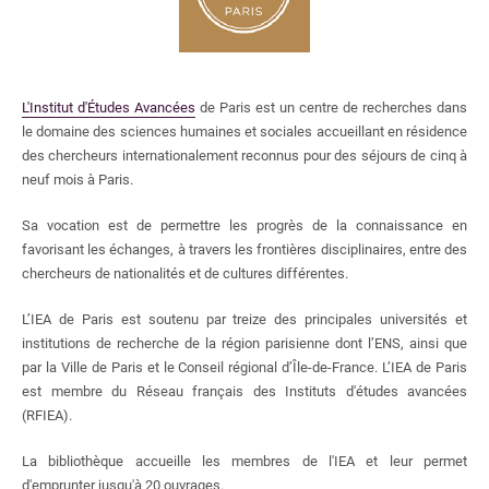
Ressources électroniques
Découvrir les collections
Guides thématiques
Bibliographies
L'Institut d'Études Avancées
de Paris est un centre de recherches dans
le domaine des sciences humaines et sociales accueillant en résidence
des chercheurs internationalement reconnus pour des séjours de cinq à
Services
neuf mois à Paris.
Rechercher un document
Sa vocation est de permettre les progrès de la connaissance en
Plan de la bibliothèque
favorisant les échanges, à travers les frontières disciplinaires, entre des
Prêt et consultation
chercheurs de nationalités et de cultures différentes.
Compte lecteur
Reproduire un document
L’IEA de Paris est soutenu par treize des principales universités et
Wifi
institutions de recherche de la région parisienne dont l’ENS, ainsi que
par la Ville de Paris et le Conseil régional d’Île-de-France. L’IEA de Paris
Garder un document sur table
est membre du Réseau français des Instituts d'études avancées
Suggestion d'achat et traitement accéléré d'un
ouvrage
(RFIEA).
Formation et appui à la recherche
La bibliothèque accueille les membres de l'IEA et leur permet
Réserves de cours
d'emprunter jusqu'à 20 ouvrages.