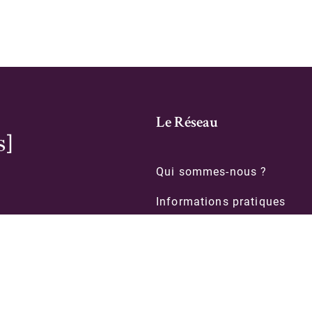
Le Réseau
Qui sommes-nous ?
Informations pratiques
Contacts
le
Formations
Organigramme des biblioth
intégrées