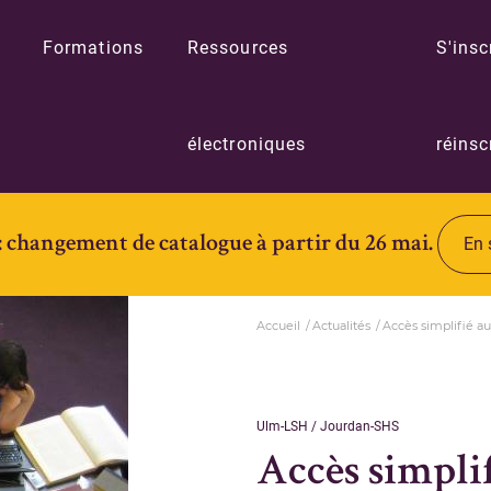
Formations
Ressources
S'insc
électroniques
réinsc
: changement de catalogue à partir du 26 mai.
En 
Accueil
Actualités
Accès simplifié a
Ulm-LSH / Jourdan-SHS
Accès simpli