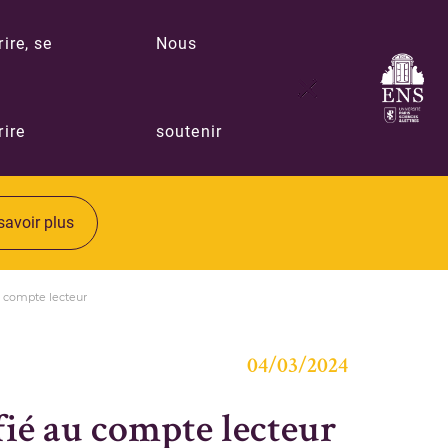
rire, se
Nous
rire
soutenir
savoir plus
u compte lecteur
04/03/2024
fié au compte lecteur