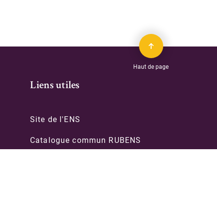
Haut de page
Liens utiles
Site de l'ENS
Catalogue commun RUBENS
Archives & manuscrits
PSL-Explore
èques