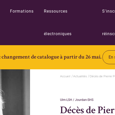
Formations
Ressources
S'insc
électroniques
réinsc
: changement de catalogue à partir du 26 mai.
En 
Accueil
Actualités
Décès de Pierre 
Ulm-LSH / Jourdan-SHS
Décès de Pie