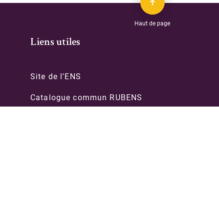
Haut de page
Liens utiles
Site de l'ENS
Catalogue commun RUBENS
Archives & manuscrits
PSL-Explore
èques