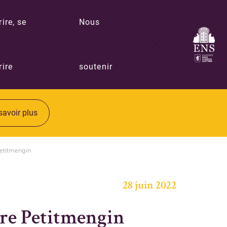
rire, se
Nous
rire
soutenir
savoir plus
Petitmengin
28 juin 2022
rre Petitmengin