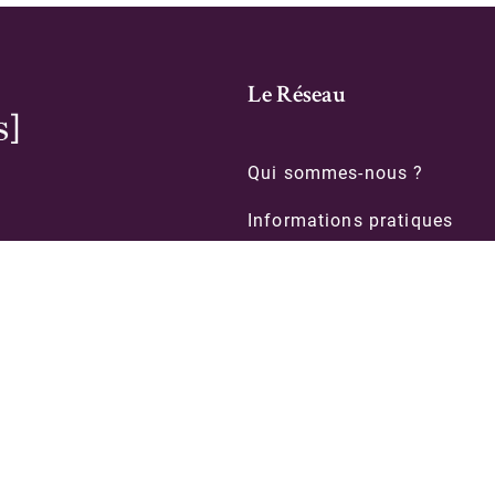
Le Réseau
Qui sommes-nous ?
Informations pratiques
Contacts
le
Formations
Organigramme des biblioth
intégrées
Politique de confidentialité
© 2026 Rubens -
Mentions légales
-
Plan du site
- Réalisation
Advency