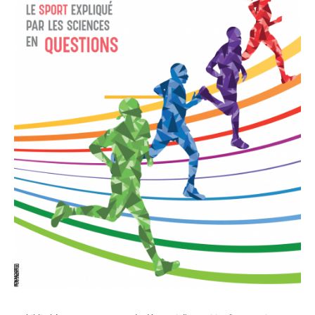
Centre documentaire du CAPHÉS
Bibliothèque de l'Institut des textes et manuscrits modernes
Bibliothèque de mathématiques et informatique
Bibliothèque des Sciences expérimentales
Bibliothèque de l'agrégation physique et chimie
Bibliothèque de physique théorique
Formations
Ressources électroniques
S'inscrire, se réinscrire
Nous soutenir