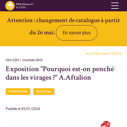
Attention : changement de catalogue à partir
Réseau
du 26 mai.
En savoir plus
Qui sommes-nous
Informations pratiques
du 15/01/24 au 17/02/24
Contacts
Ulm-LSH / Jourdan-SHS
Exposition "Pourquoi est-on penché
Accès ouvert
dans les virages ?" A.Aftalion
Bibliothèques
EXPOSITION
NOUVEAU
Bibliothèque des Lettres et Sciences humaines et sociales Ulm-
Jourdan
Publiée le 05/01/2024
Bibliothèque des Archives Husserl
Bibliothèque d'archéologie