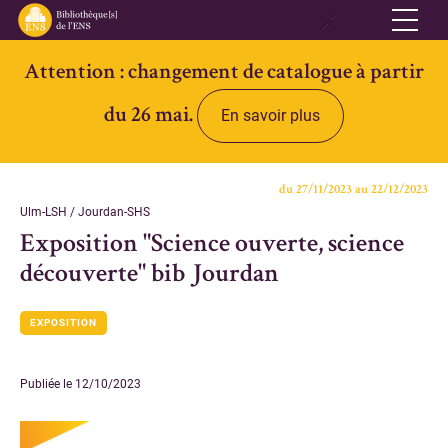
Attention : changement de catalogue à partir
Réseau
du 26 mai.
En savoir plus
Qui sommes-nous
Informations pratiques
du 27/11/2023 au 22/12/2023
Contacts
Ulm-LSH / Jourdan-SHS
Exposition "Science ouverte, science
Accès ouvert
découverte" bib Jourdan
Bibliothèques
EXPOSITION
Bibliothèque des Lettres et Sciences humaines et sociales Ulm-
Jourdan
Publiée le 12/10/2023
Bibliothèque des Archives Husserl
Bibliothèque d'archéologie