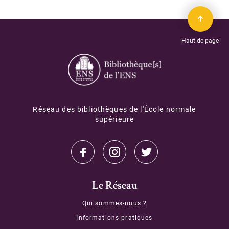
Centre documentaire du CAPHÉS
Bibliothèque de l'Institut des textes et manuscrits modernes
Haut de page
Bibliothèque de mathématiques et informatique
Bibliothèque des Sciences expérimentales
Bibliothèque de l'agrégation physique et chimie
Réseau des bibliothèques de l'École normale
Bibliothèque de physique théorique
supérieure
Formations
Ressources électroniques
Le Réseau
S'inscrire, se réinscrire
Qui sommes-nous ?
Nous soutenir
Informations pratiques