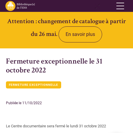
Attention : changement de catalogue à partir
Réseau
du 26 mai.
En savoir plus
Qui sommes-nous
Informations pratiques
Fermeture exceptionnelle le 31
Contacts
octobre 2022
Accès ouvert
FERMETURE EXCEPTIONNELLE
Bibliothèques
Bibliothèque des Lettres et Sciences humaines et sociales Ulm-
Publiée le 11/10/2022
Jourdan
Bibliothèque des Archives Husserl
Le Centre documentaire sera fermé le lundi 31 octobre 2022
Bibliothèque d'archéologie