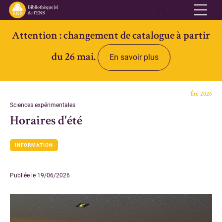
Attention : changement de catalogue à partir
Réseau
du 26 mai.
En savoir plus
Qui sommes-nous
Informations pratiques
Été 2026
Contacts
Sciences expérimentales
Horaires d'été
Accès ouvert
INFORMATION
Bibliothèques
Bibliothèque des Lettres et Sciences humaines et sociales Ulm-
Publiée le 19/06/2026
Jourdan
Bibliothèque des Archives Husserl
Bibliothèque d'archéologie