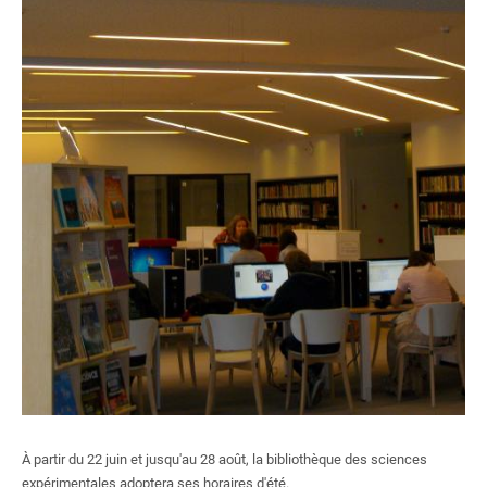
Centre documentaire du CAPHÉS
Bibliothèque de l'Institut des textes et manuscrits modernes
Bibliothèque de mathématiques et informatique
Bibliothèque des Sciences expérimentales
Bibliothèque de l'agrégation physique et chimie
Bibliothèque de physique théorique
Formations
Ressources électroniques
S'inscrire, se réinscrire
Nous soutenir
À partir du 22 juin et jusqu'au 28 août, la bibliothèque des sciences
expérimentales adoptera ses horaires d'été.