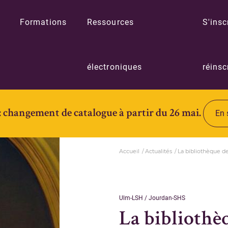
Formations
Ressources
S'insc
électroniques
réinsc
: changement de catalogue à partir du 26 mai.
En 
Accueil
Actualités
La bibliothèque de
Ulm-LSH / Jourdan-SHS
La bibliothè