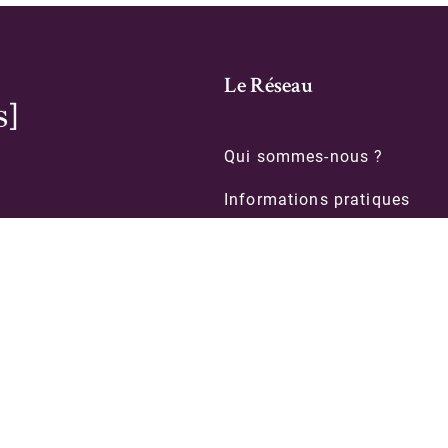
Le Réseau
Qui sommes-nous ?
Informations pratiques
Contacts
le
Formations
Organigramme des biblioth
intégrées
Politique de confidentialité
© 2026 Rubens -
Mentions légales
-
Plan du site
- Réalisation
Advency