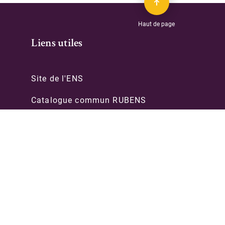
Haut de page
Liens utiles
Site de l'ENS
Catalogue commun RUBENS
Archives & manuscrits
PSL-Explore
èques