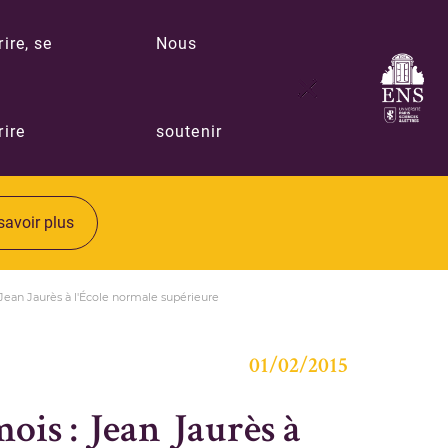
rire, se
Nous
rire
soutenir
savoir plus
 Jean Jaurès à l'École normale supérieure
01/02/2015
ois : Jean Jaurès à