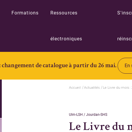
Formations
Ressources
S'insc
électroniques
réinsc
: changement de catalogue à partir du 26 mai.
En 
Accueil
Actualités
Le Livre du mois :
Ulm-LSH / Jourdan-SHS
Le Livre du m