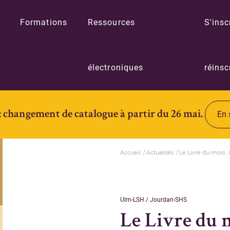
Formations
Ressources
S'insc
électroniques
réinsc
: changement de catalogue à partir du 26 mai.
En 
Accueil
Actualités
Le Livre du mois : 
Ulm-LSH / Jourdan-SHS
Le Livre du m