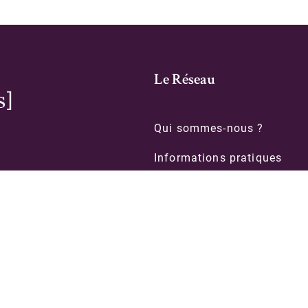
Le Réseau
Qui sommes-nous ?
Informations pratiques
Contacts
le
Formations
Organigramme des biblioth
intégrées
Politique de confidentialité