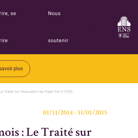
rire, se
Nous
rire
soutenir
savoir plus
Le Traité sur l'éducation du Pape Pie II (1472)
01/11/2014 - 31/01/2015
ois : Le Traité sur