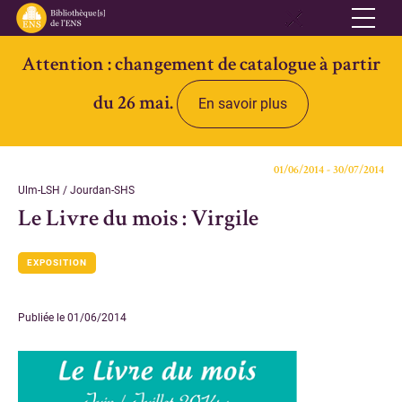
Attention : changement de catalogue à partir
Réseau
du 26 mai.
En savoir plus
Qui sommes-nous
Informations pratiques
01/06/2014 - 30/07/2014
Contacts
Ulm-LSH / Jourdan-SHS
Le Livre du mois : Virgile
Accès ouvert
EXPOSITION
Bibliothèques
Bibliothèque des Lettres et Sciences humaines et sociales Ulm-
Publiée le 01/06/2014
Jourdan
Bibliothèque des Archives Husserl
Bibliothèque d'archéologie