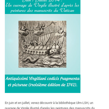
Centre documentaire du CAPHÉS
Bibliothèque de l'Institut des textes et manuscrits modernes
Bibliothèque de mathématiques et informatique
Bibliothèque des Sciences expérimentales
Bibliothèque de l'agrégation physique et chimie
Bibliothèque de physique théorique
Formations
Ressources électroniques
S'inscrire, se réinscrire
Nous soutenir
En juin et en juillet, venez découvrir à la bibliothèque Ulm-LSH, un
ouvrage de Virgile illustré d'après les peintures des manuscrits du