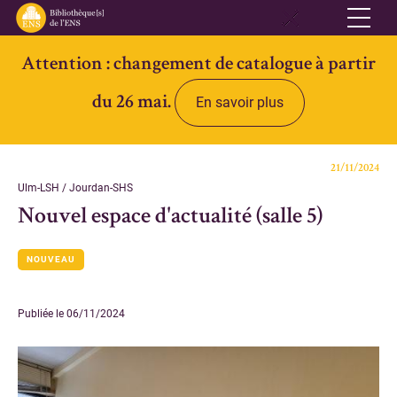
Attention : changement de catalogue à partir
Réseau
du 26 mai.
En savoir plus
Qui sommes-nous
Informations pratiques
21/11/2024
Contacts
Ulm-LSH / Jourdan-SHS
Nouvel espace d'actualité (salle 5)
Accès ouvert
NOUVEAU
Bibliothèques
Bibliothèque des Lettres et Sciences humaines et sociales Ulm-
Publiée le 06/11/2024
Jourdan
Bibliothèque des Archives Husserl
Bibliothèque d'archéologie