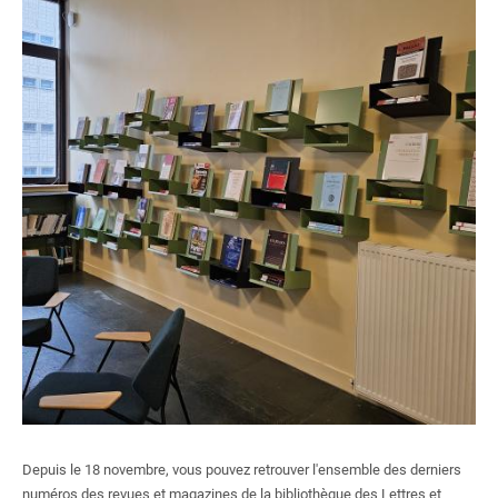
Centre documentaire du CAPHÉS
Bibliothèque de l'Institut des textes et manuscrits modernes
Bibliothèque de mathématiques et informatique
Bibliothèque des Sciences expérimentales
Bibliothèque de l'agrégation physique et chimie
Bibliothèque de physique théorique
Formations
Ressources électroniques
S'inscrire, se réinscrire
Nous soutenir
Depuis le 18 novembre, vous pouvez retrouver l'ensemble des derniers
numéros des revues et magazines de la bibliothèque des Lettres et