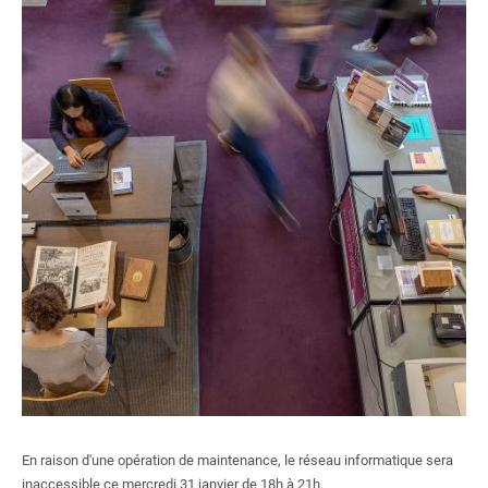
Centre documentaire du CAPHÉS
Bibliothèque de l'Institut des textes et manuscrits modernes
Bibliothèque de mathématiques et informatique
Bibliothèque des Sciences expérimentales
Bibliothèque de l'agrégation physique et chimie
Bibliothèque de physique théorique
Formations
Ressources électroniques
S'inscrire, se réinscrire
Nous soutenir
En raison d'une opération de maintenance, le réseau informatique sera
inaccessible ce mercredi 31 janvier de 18h à 21h.