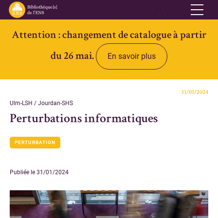
Attention : changement de catalogue à partir
Réseau
du 26 mai.
En savoir plus
Qui sommes-nous
Informations pratiques
31/01/2024
Contacts
Ulm-LSH / Jourdan-SHS
Perturbations informatiques
Accès ouvert
PERTURBATION
Bibliothèques
Bibliothèque des Lettres et Sciences humaines et sociales Ulm-
Publiée le 31/01/2024
Jourdan
Bibliothèque des Archives Husserl
Bibliothèque d'archéologie