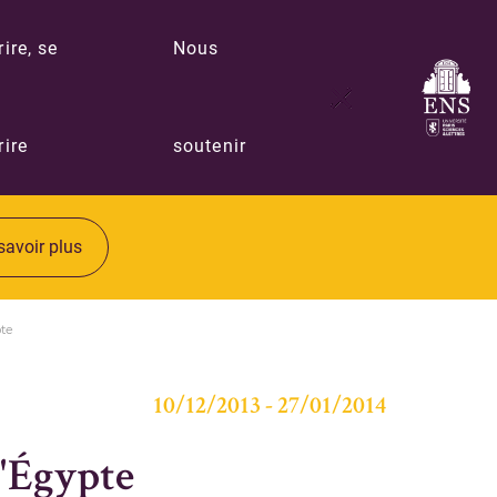
rire, se
Nous
rire
soutenir
savoir plus
pte
10/12/2013 - 27/01/2014
l'Égypte