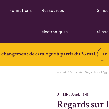
Formations
Ressources
S'insc
électroniques
réinsc
: changement de catalogue à partir du 26 mai.
En 
Accueil
Actualités
Regards sur l'Égy
Ulm-LSH / Jourdan-SHS
Regards sur 