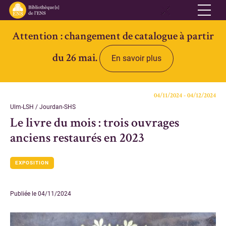
Attention : changement de catalogue à partir
Réseau
du 26 mai.
En savoir plus
Qui sommes-nous
Informations pratiques
04/11/2024 - 04/12/2024
Contacts
Ulm-LSH / Jourdan-SHS
Le livre du mois : trois ouvrages
Accès ouvert
anciens restaurés en 2023
Bibliothèques
EXPOSITION
Bibliothèque des Lettres et Sciences humaines et sociales Ulm-
Jourdan
Publiée le 04/11/2024
Bibliothèque des Archives Husserl
Bibliothèque d'archéologie