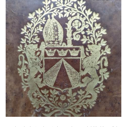
Centre documentaire du CAPHÉS
Bibliothèque de l'Institut des textes et manuscrits modernes
Bibliothèque de mathématiques et informatique
Bibliothèque des Sciences expérimentales
Bibliothèque de l'agrégation physique et chimie
Bibliothèque de physique théorique
Formations
Ressources électroniques
S'inscrire, se réinscrire
Nous soutenir