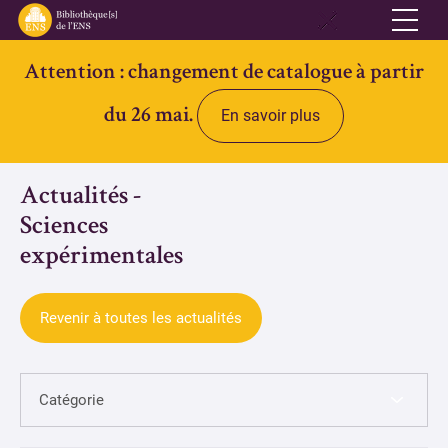
Attention : changement de catalogue à partir
Réseau
du 26 mai.
En savoir plus
Qui sommes-nous
Informations pratiques
Actualités -
Contacts
Sciences
Accès ouvert
expérimentales
Bibliothèques
Revenir à toutes les actualités
Bibliothèque des Lettres et Sciences humaines et sociales Ulm-
Jourdan
Bibliothèque des Archives Husserl
Bibliothèque d'archéologie