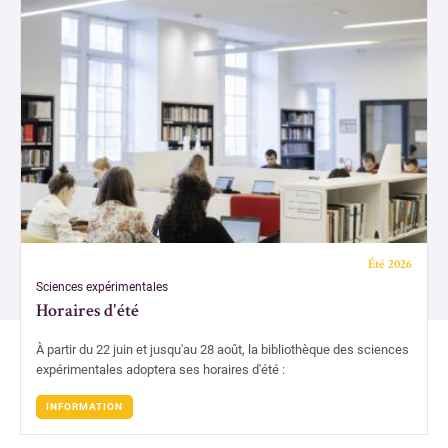
Centre documentaire du CAPHÉS
Bibliothèque de l'Institut des textes et manuscrits modernes
Bibliothèque de mathématiques et informatique
Bibliothèque des Sciences expérimentales
Bibliothèque de l'agrégation physique et chimie
Bibliothèque de physique théorique
Été 2026
Formations
Sciences expérimentales
Horaires d'été
Ressources électroniques
À partir du 22 juin et jusqu'au 28 août, la bibliothèque des sciences
S'inscrire, se réinscrire
expérimentales adoptera ses horaires d'été :
Nous soutenir
INFORMATION