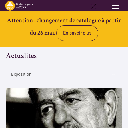
Attention : changement de catalogue à partir
Réseau
du 26 mai.
En savoir plus
Qui sommes-nous
Informations pratiques
Actualités
Contacts
Accès ouvert
Bibliothèques
Bibliothèque des Lettres et Sciences humaines et sociales Ulm-
Jourdan
Bibliothèque des Archives Husserl
Bibliothèque d'archéologie