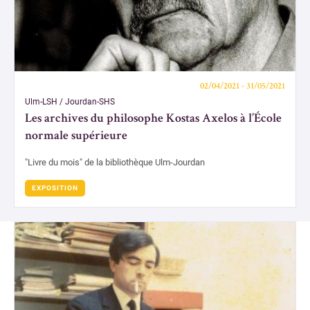
Centre documentaire du CAPHÉS
Bibliothèque de l'Institut des textes et manuscrits modernes
Bibliothèque de mathématiques et informatique
02/04/2021 - 31/05/2021
Ulm-LSH / Jourdan-SHS
Bibliothèque des Sciences expérimentales
Les archives du philosophe Kostas Axelos à l’École
Bibliothèque de l'agrégation physique et chimie
normale supérieure
Bibliothèque de physique théorique
"Livre du mois" de la bibliothèque Ulm-Jourdan
EXPOSITION
Formations
Ressources électroniques
S'inscrire, se réinscrire
Nous soutenir