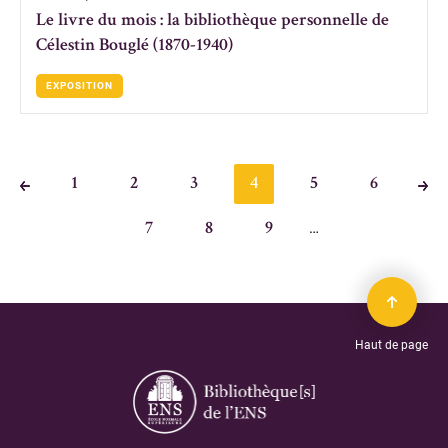
Le livre du mois : la bibliothèque personnelle de
Célestin Bouglé (1870-1940)
EXPOSITION
1
2
3
4
5
6
…
7
8
9
Haut de page