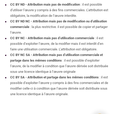
Attention, éditeurs prédateurs !
CC BY ND - Attribution mais pas de modification
: il est possible
d’utiliser l’œuvre y compris à des fins commerciales. L’attribution est
Identité numérique
obligatoire, la modification de l’œuvre interdite.
CC BY ND NC - Attribution mais pas de modification ou d’utilisation
Identifiants numériques chercheurs
commerciale
: la plus restrictive. il est possible de copier et partager
IdHAL et CV HAL
l’œuvre.
CC BY NC - Attribution mais pas d’utilisation commerciale
Réseaux sociaux académiques
: il est
possible d’exploiter l’œuvre, de la modifier mais il est interdit d’en
faire une utilisation commerciale. L’attribution est obligatoire.
Ressources en Accès Ouvert
CC BY NC SA - Attribution mais pas d’utilisation commerciale et
partage dans les mêmes conditions
: il est possible d’exploiter
Méta-moteurs de recherche
l’œuvre, de la modifier à condition que l’œuvre dérivée soit distribuée
Plug-ins
sous une licence identique à l’œuvre originale
CC BY SA - Attribution et partage dans les mêmes conditions
: il est
Outils
possible d’exploiter l’œuvre y compris à des fins commerciales et de
modifier celle-ci à condition que l’œuvre dérivée soit distribuée sous
Recherche
une licence identique à l’œuvre originale.
Avant de déposer
HAL
Fiches