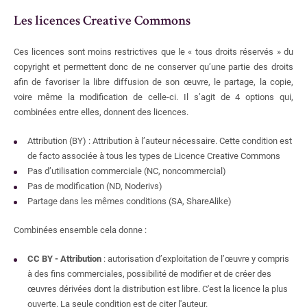
Accueil
Les licences Creative Commons
Centre documentaire du CAPHÉS
Bibliothèque de l'Institut des textes et manuscrits modernes
Ces licences sont moins restrictives que le « tous droits réservés » du
Le baromètre de la science ouverte de l'ENS-
copyright et permettent donc de ne conserver qu’une partie des droits
PSL
Bibliothèque de mathématiques et informatique
afin de favoriser la libre diffusion de son œuvre, le partage, la copie,
voire même la modification de celle-ci. Il s’agit de 4 options qui,
BSO ENS-PSL 2024
Bibliothèque des Sciences expérimentales
combinées entre elles, donnent des licences.
BSO ENS-PSL 2023
Bibliothèque de l'agrégation physique et chimie
BSO ENS-PSL 2022
Attribution (BY) : Attribution à l’auteur nécessaire. Cette condition est
de facto associée à tous les types de Licence Creative Commons
Bibliothèque de physique théorique
HAL
Pas d’utilisation commerciale (NC, noncommercial)
Pas de modification (ND, Noderivs)
Formations
Portail HAL ENS
Partage dans les mêmes conditions (SA, ShareAlike)
Déposer dans HAL
Ressources électroniques
Combinées ensemble cela donne :
Droits et devoirs
S'inscrire, se réinscrire
CC BY - Attribution
: autorisation d’exploitation de l’œuvre y compris
à des fins commerciales, possibilité de modifier et de créer des
Nous soutenir
Législations encadrants l'Accès Ouvert
œuvres dérivées dont la distribution est libre. C'est la licence la plus
Licences Creative Commons
ouverte. La seule condition est de citer l'auteur.