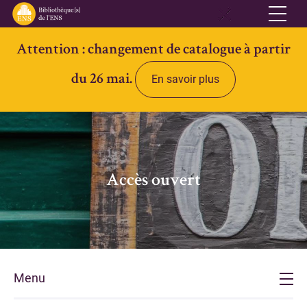
Attention : changement de catalogue à partir
Réseau
du 26 mai.
En savoir plus
Qui sommes-nous
Informations pratiques
Contacts
Accès ouvert
Accès ouvert
Bibliothèques
Bibliothèque des Lettres et Sciences humaines et sociales Ulm-
Jourdan
Bibliothèque des Archives Husserl
Menu
Bibliothèque d'archéologie