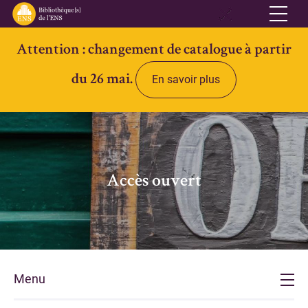
Attention : changement de catalogue à partir
Réseau
du 26 mai.
En savoir plus
Qui sommes-nous
Informations pratiques
Contacts
Accès ouvert
Accès ouvert
Bibliothèques
Bibliothèque des Lettres et Sciences humaines et sociales Ulm-
Jourdan
Bibliothèque des Archives Husserl
Menu
Bibliothèque d'archéologie