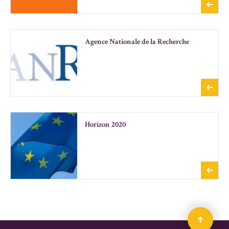
Attention, éditeurs prédateurs !
Identité numérique
Agence Nationale de la Recherche
Identifiants numériques chercheurs
IdHAL et CV HAL
Réseaux sociaux académiques
Ressources en Accès Ouvert
Méta-moteurs de recherche
Horizon 2020
Plug-ins
Outils
Recherche
Avant de déposer
HAL
Fiches